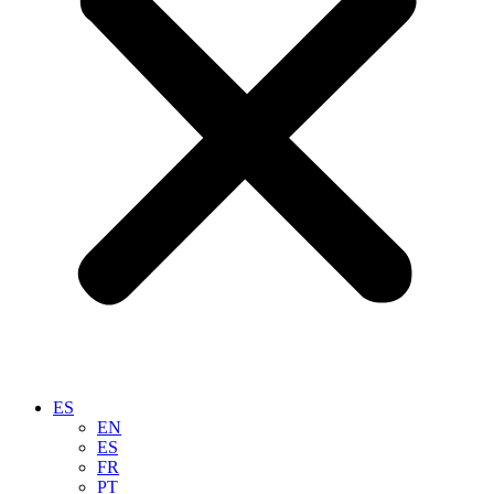
ES
EN
ES
FR
PT