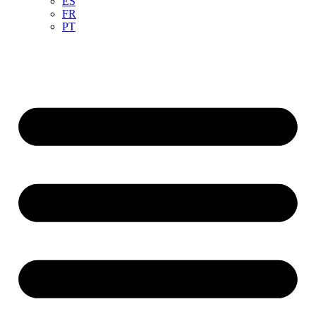
ES
FR
PT