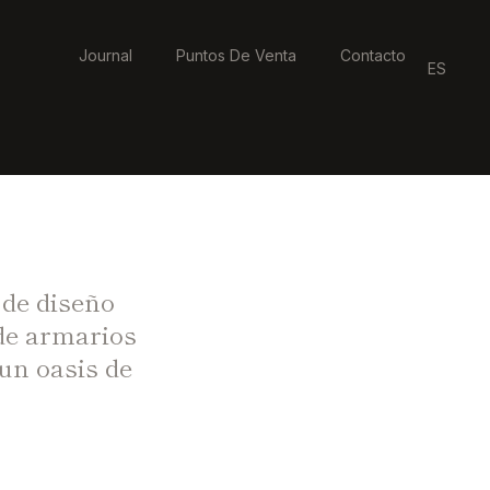
Journal
Puntos De Venta
Contacto
ES
 de diseño
 de armarios
un oasis de