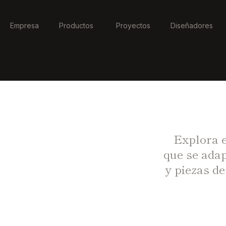
Empresa
Productos
Proyectos
Diseñadores
Explora e
que se adap
y piezas d