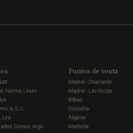
nes
Puntos de venta
Natt
Madrid - Chamartín
ar, Norma, Linum
Madrid - Las Rozas
lya
Bilbao
mic A, S, C
Donostia
, Lira
Algarve
Hades, Cronos, Argo
Marbella