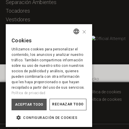
Separación Ambientes
Tocadores
Vestidores
×
Cookies
SPANISH
Utilizamos cookies para personalizar el
ENGLISH
contenido, los anuncios y analizar nuestro
tráfico. También compartimos información
FRENCH
sobre su uso de nuestro sitio con nuestros
socios de publicidad y análisis, quienes
PORTUGUESE
pueden combinarla con otra información
que les haya proporcionado o que hayan
recopilado a partir del uso de sus servicios.
Aviso legal
Política de privacidad
Política de cookies
Política de privacidad
Aviso legal
Política de privacidad
Política de cookies
RECHAZAR TODO
ACEPTAR TODO
CONFIGURACIÓN DE COOKIES