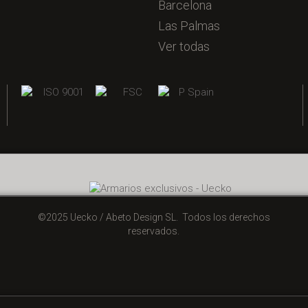
Barcelona
Las Palmas
Ver todas
©2025 Uecko / Abeto Design SL. Todos los derechos
reservados.