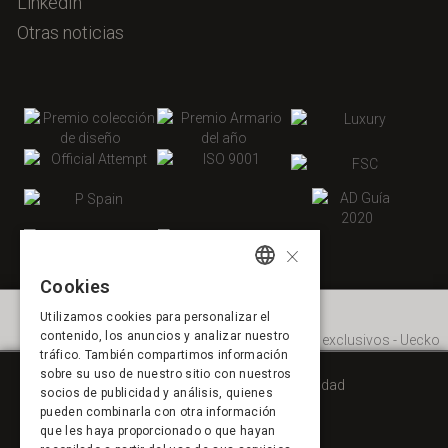
LinkedIn
Otras noticias
×
Cookies
SPANISH
Utilizamos cookies para personalizar el
ENGLISH
contenido, los anuncios y analizar nuestro
tráfico. También compartimos información
FRENCH
sobre su uso de nuestro sitio con nuestros
Aviso legal
Política de privacidad
socios de publicidad y análisis, quienes
PORTUGUESE
Política de cookies
pueden combinarla con otra información
que les haya proporcionado o que hayan