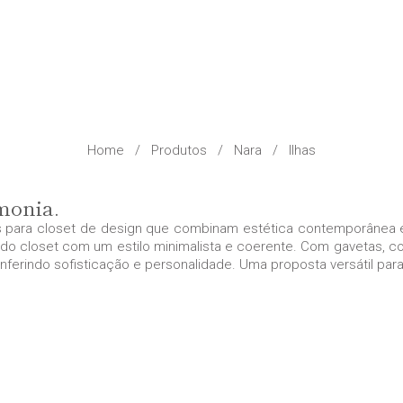
Home
/
Produtos
/
Nara
/
Ilhas
rmonia.
s para closet de
design
que combinam estética contemporânea e e
do closet com um estilo minimalista e coerente. Com gavetas, c
nferindo sofisticação e personalidade. Uma proposta versátil para 