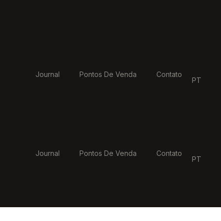
Journal
Pontos De Venda
Contato
PT
Journal
Pontos De Venda
Contato
PT