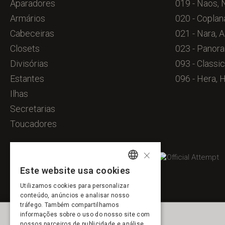
Aparadores
019 - Naos, 
Armários
020 - Coplan
Cabeceiras
021 - Nara, A
Closets
023 - Panora
Divisórias
093 - Classic
Estantes
096 - Hera, 
Ilhas
Secretarias
Toucadores
×
Este website usa cookies
SPANISH
Utilizamos cookies para personalizar
ENGLISH
conteúdo, anúncios e analisar nosso
tráfego. Também compartilhamos
FRENCH
informações sobre o uso do nosso site com
nossos parceiros de publicidade e análise,
PORTUGUESE