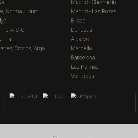
Natt
Madrid - Chamartín
ar, Norma, Linum
Madrid - Las Rozas
lya
Bilbao
mic A, S, C
Donostia
, Lira
Algarve
Hades, Cronos, Argo
Marbella
Barcelona
Las Palmas
Ver todos