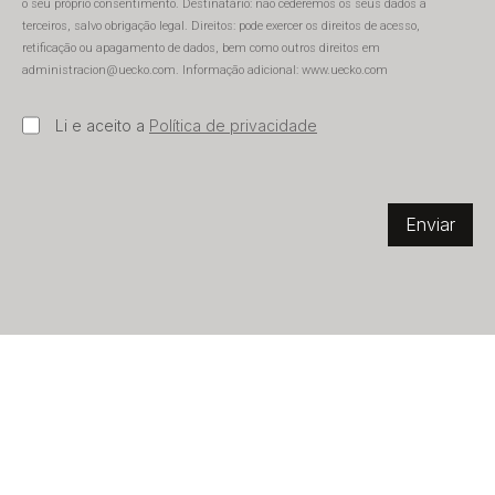
o seu próprio consentimento. Destinatário: não cederemos os seus dados a
terceiros, salvo obrigação legal. Direitos: pode exercer os direitos de acesso,
retificação ou apagamento de dados, bem como outros direitos em
administracion@uecko.com. Informação adicional: www.uecko.com
Li e aceito a
Política de privacidade