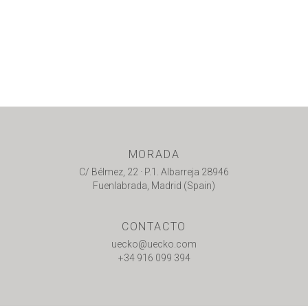
MORADA
C/ Bélmez, 22 · P.1. Albarreja 28946
Fuenlabrada, Madrid (Spain)
CONTACTO
uecko@uecko.com
+34 916 099 394