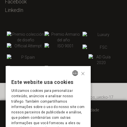
Facebook
LinkedIn
×
Este website usa cookies
SPANISH
Utilizamos cookies para personalizar
ENGLISH
conteúdo, anúncios e analisar nosso
tráfego. Também compartilhamos
FRENCH
informações sobre o uso do nosso site com
Aviso legal
Política de privacidade
nossos parceiros de publicidade e análise,
PORTUGUESE
Política de cookies
que podem combiná-las com outras
informações que você forneceu a eles ou