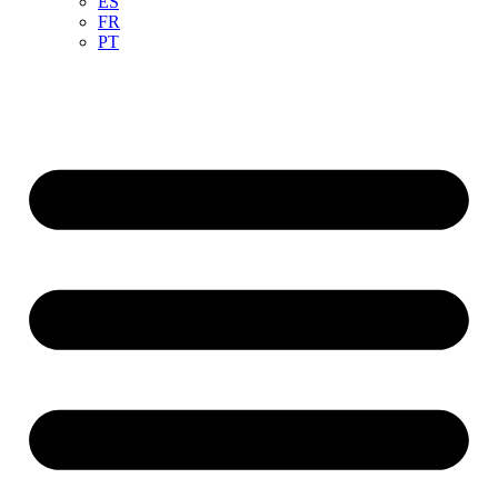
ES
FR
PT