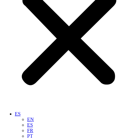
ES
EN
ES
FR
PT