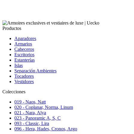
Hades
Descubrir
Productos
Aparadores
Armarios
Cabeceros
Escritorios
Estanterías
Islas
Separación Ambientes
Tocadores
Vestidores
Colecciones
019 - Naos, Natt
020 - Coplanar, Norma, Linum
021 - Nara, Alya
023 - Panoramic A, S, C
093 - Classic, Lira
096 - Hera, Hades, Cronos, Argo