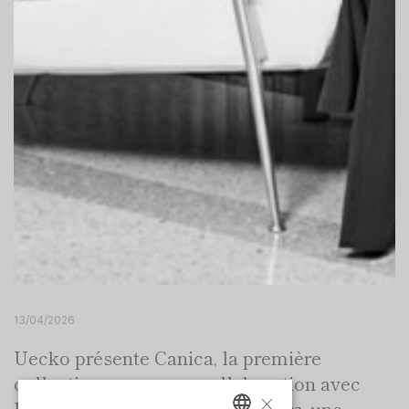
13/04/2026
Uecko présente Canica, la première
collection conçue en collaboration avec
×
l’agence Teresa Sapey + Partners, une