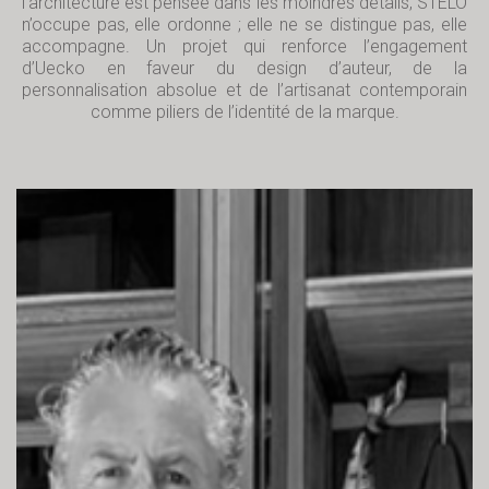
l’architecture est pensée dans les moindres détails, STELO
n’occupe pas, elle ordonne ; elle ne se distingue pas, elle
accompagne. Un projet qui renforce l’engagement
d’Uecko en faveur du design d’auteur, de la
personnalisation absolue et de l’artisanat contemporain
comme piliers de l’identité de la marque.