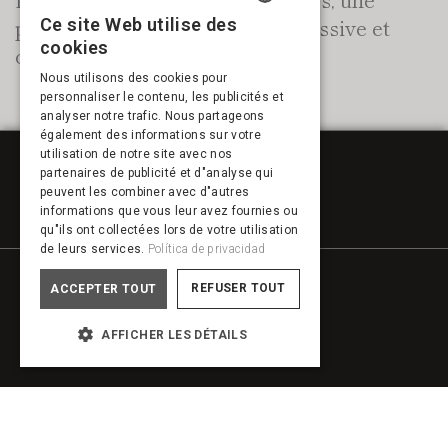
proposition émotionnelle, expressive et
Ce site Web utilise des
SPANISH
cookies
contemporaine.
ENGLISH
Nous utilisons des cookies pour
personnaliser le contenu, les publicités et
FRENCH
analyser notre trafic. Nous partageons
PORTUGUESE
également des informations sur votre
utilisation de notre site avec nos
partenaires de publicité et d"analyse qui
peuvent les combiner avec d"autres
informations que vous leur avez fournies ou
qu"ils ont collectées lors de votre utilisation
de leurs services.
Política de privacidad
REFUSER TOUT
ACCEPTER TOUT
AFFICHER LES DÉTAILS
Produits
Armoires