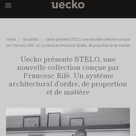
Home
/
Actualités
/
Uecko présente STELO, une nouvelle collection conçue
par Francesc Rifé. Un système architectural d’ordre, de proportion et de matière
Uecko présente STELO, une
nouvelle collection conçue par
Francesc Rifé. Un système
architectural d’ordre, de proportion
et de matière