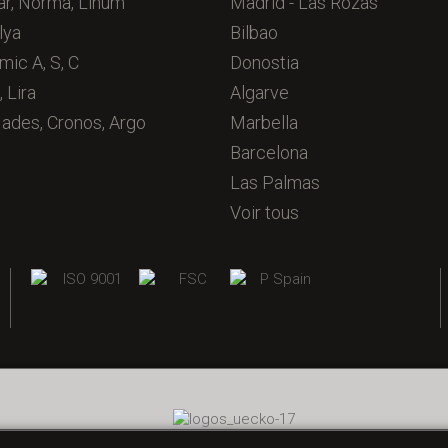
ar, Norma, Linum
Madrid - Las Rozas
lya
Bilbao
mic A, S, C
Donostia
, Lira
Algarve
Hades, Cronos, Argo
Marbella
Barcelona
Las Palmas
Voir tous