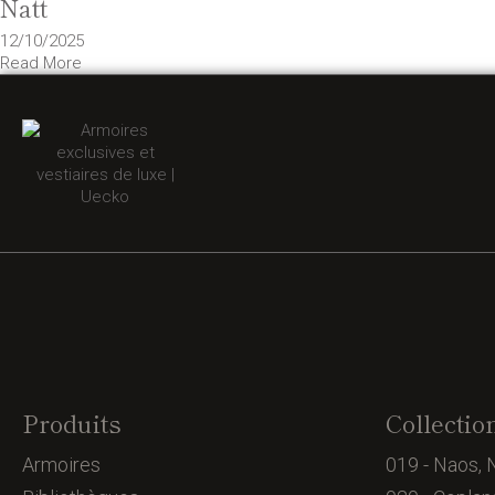
Natt
12/10/2025
Read More
Produits
Collectio
Armoires
019 - Naos, 