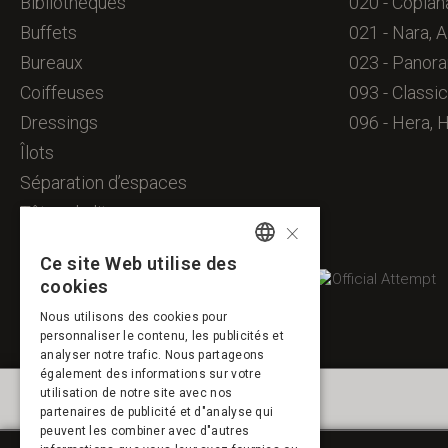
Bibliothèques
020 - Coplan
Buffets
021 - Nara, A
Bureaux
023 - Panora
Coiffeuses
093 - Classic
Dressings
096 - Hera, 
Îlots
Séparation d’espaces
Têtes de lit
×
Ce site Web utilise des
SPANISH
cookies
ENGLISH
Nous utilisons des cookies pour
personnaliser le contenu, les publicités et
FRENCH
analyser notre trafic. Nous partageons
PORTUGUESE
également des informations sur votre
utilisation de notre site avec nos
partenaires de publicité et d"analyse qui
peuvent les combiner avec d"autres