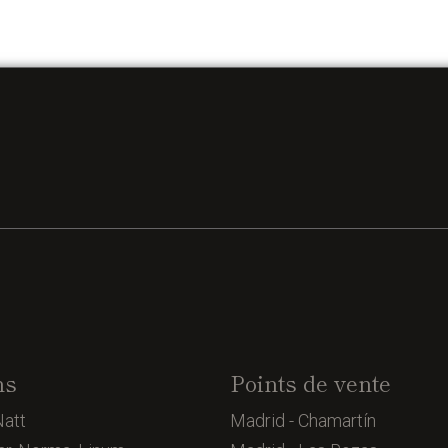
ns
Points de vente
Natt
Madrid - Chamartín