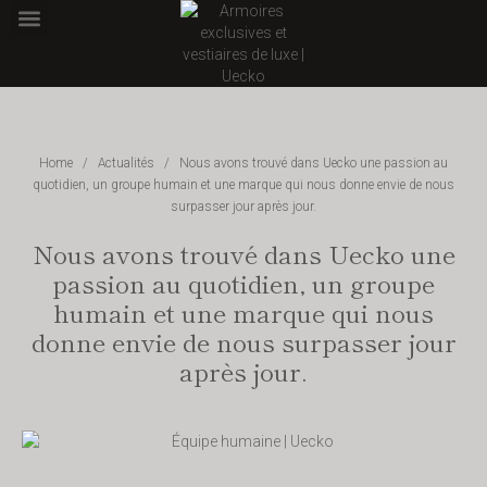
POINTS DE VENTE
Home
/
Actualités
/
Nous avons trouvé dans Uecko une passion au
quotidien, un groupe humain et une marque qui nous donne envie de nous
surpasser jour après jour.
Nous avons trouvé dans Uecko une
passion au quotidien, un groupe
humain et une marque qui nous
donne envie de nous surpasser jour
après jour.