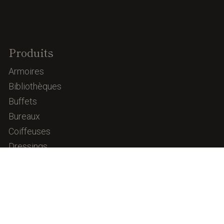
Produits
Armoires
Bibliothèques
Buffets
Bureaux
Coiffeuses
Dressings
Îlots
Séparation d’espaces
Têtes de lit
Collections