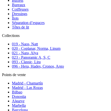
Buffets
Bureaux
Coiffeuses
Dressings
Îlots
Séparation d’espaces
Têtes de lit
Collections
019 - Naos, Natt
020 - Coplanar, Norma, Linum
021 - Nara, Alya
023 - Panoramic A, S, C
093 - Classic, Lira
096 - Hera, Hades, Cronos, Argo
Points de vente
Madrid - Chamartín
Madrid - Las Rozas
Bilbao
Donostia
Algarve
Marbella
Barcelona