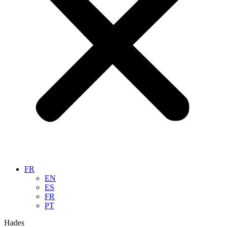
FR
EN
ES
FR
PT
Hades